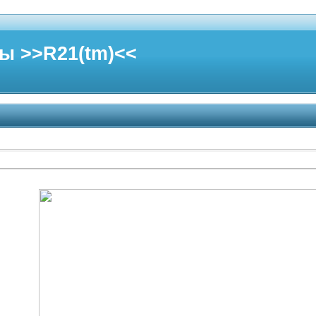
ы >>R21(tm)<<