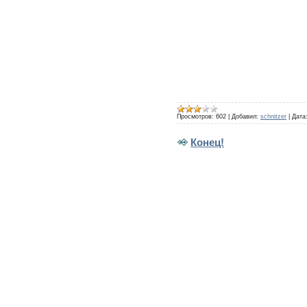
Просмотров:
602
|
Добавил:
schnitzer
|
Дата
Конец!