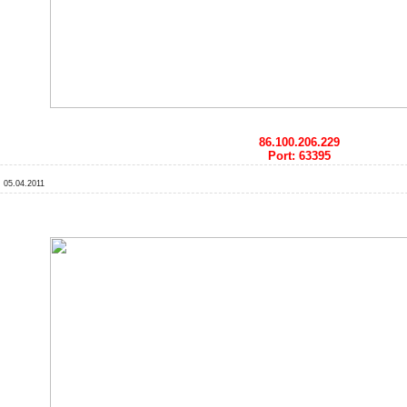
86.100.206.229
Port: 63395
:
05.04.2011