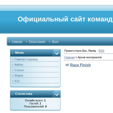
Официальный сайт команд
Главная
Регистрация
Вход
Приветствую Вас
,
Гость
·
RSS
Меню
Главная
»
Архив материалов
Главная страница
Race Finish
Файлы
Статьи
Форум
ICQ
Статистика
Онлайн всего:
1
Гостей:
1
Пользователей:
0