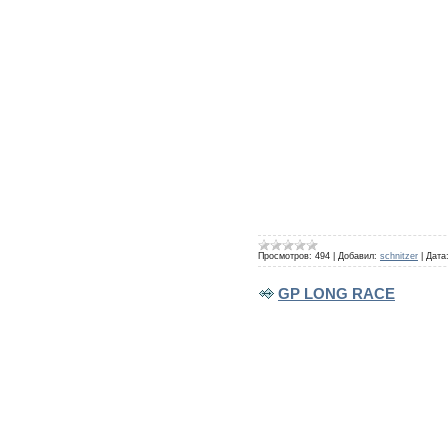
Просмотров:
494
|
Добавил:
schnitzer
|
Дата
GP LONG RACE